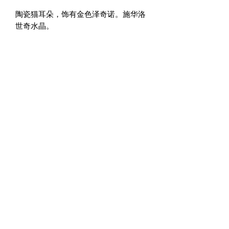
陶瓷猫耳朵，饰有金色泽奇诺。施华洛
世奇水晶。
凯瑟琳·阿祖莱
37 Quai Paul Bert, 37100 图尔, 法国
法律声明和一般销售条款
隐私政策
您的意见很重要。
Cliquez ici pour laisser un avis