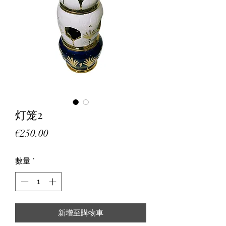
灯笼2
價
€250.00
格
數量
*
新增至購物車