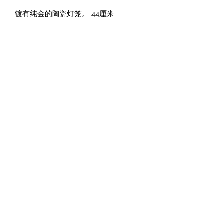
镀有纯金的陶瓷灯笼。 44厘米
凯瑟琳·阿祖莱
37 Quai Paul Bert, 37100 图尔, 法国
法律声明和一般销售条款
隐私政策
您的意见很重要。
Cliquez ici pour laisser un avis