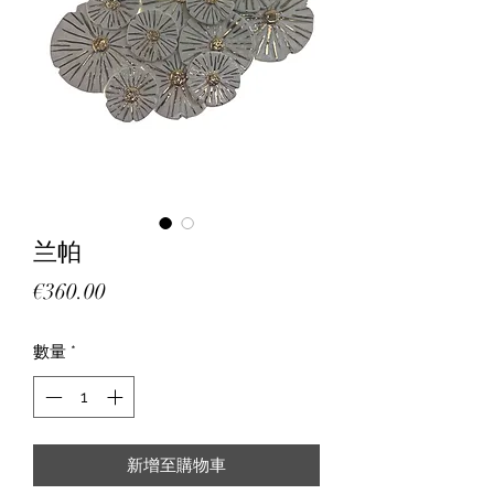
兰帕
價
€360.00
格
數量
*
新增至購物車