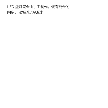
LED 壁灯完全由手工制作。镀有纯金的
陶瓷。 47厘米/35厘米
凯瑟琳·阿祖莱
37 Quai Paul Bert, 37100 图尔, 法国
法律声明和一般销售条款
隐私政策
您的意见很重要。
Cliquez ici pour laisser un avis