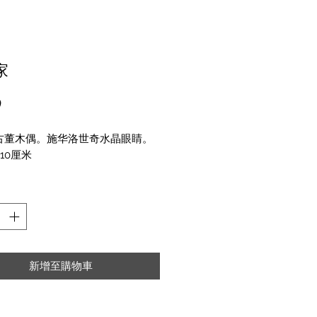
家
價
0
格
古董木偶。施华洛世奇水晶眼睛。
/10厘米
新增至購物車