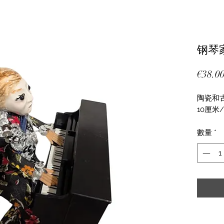
钢琴
€38.0
陶瓷和
10厘米
數量
*