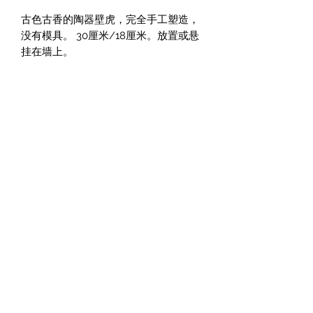
古色古香的陶器壁虎，完全手工塑造，
没有模具。 30厘米/18厘米。放置或悬
挂在墙上。
凯瑟琳·阿祖莱
37 Quai Paul Bert, 37100 图尔, 法国
法律声明和一般销售条款
隐私政策
您的意见很重要。
Cliquez ici pour laisser un avis