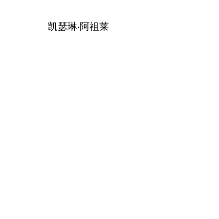
凯瑟琳·阿祖莱
37 Quai Paul Bert, 37100 图尔, 法国
法律声明和一般销售条款
隐私政策
您的意见很重要。
Cliquez ici pour laisser un avis
© 2022 凯瑟琳·阿祖莱陶瓷公司。使用 Wix.com 创建