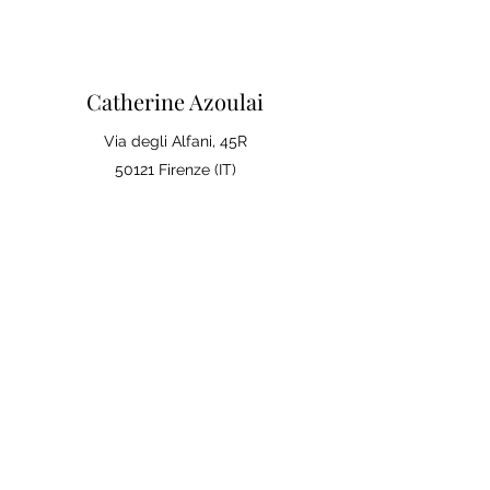
Catherine Azoulai
Via degli Alfani, 45R
50121 Firenze (IT)
Partita IVA:
07290150486
0039 347 23 02 113
Note legali e condizioni generali di
vendita
Politica sulla Privac
y
La tua opinione conta
Lascia una recensione su Google