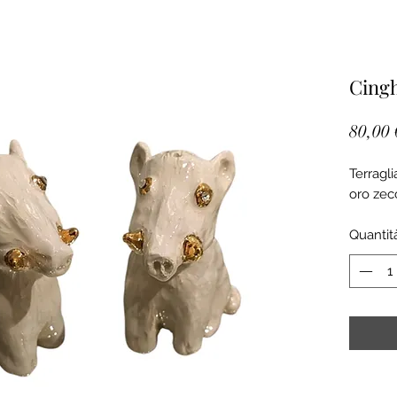
Cingh
80,00 
Terragl
oro zec
Quantit