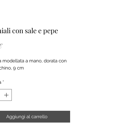
iali con sale e pepe
Prezzo
€
ia modellata a mano, dorata con
chino, 9 cm
à
*
Aggiungi al carrello