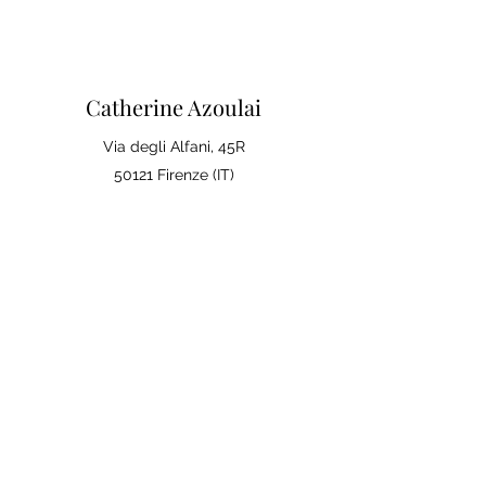
Catherine Azoulai
Via degli Alfani, 45R
50121 Firenze (IT)
Partita IVA:
07290150486
0039 347 23 02 113
Note legali e condizioni generali di
vendita
Politica sulla Privac
y
La tua opinione conta