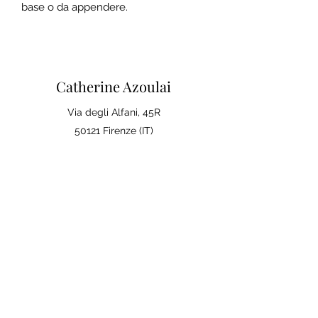
base o da appendere.
Catherine Azoulai
Via degli Alfani, 45R
50121 Firenze (IT)
Partita IVA:
07290150486
0039 347 23 02 113
Note legali e condizioni generali di
vendita
Politica sulla Privac
y
La tua opinione conta