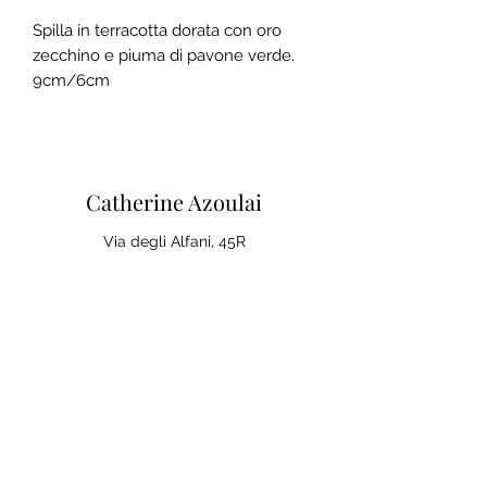
Spilla in terracotta dorata con oro
zecchino e piuma di pavone verde.
9cm/6cm
Catherine Azoulai
Via degli Alfani, 45R
50121 Firenze (IT)
Partita IVA:
07290150486
0039 347 23 02 113
Note legali e condizioni generali di
vendita
Politica sulla Privac
y