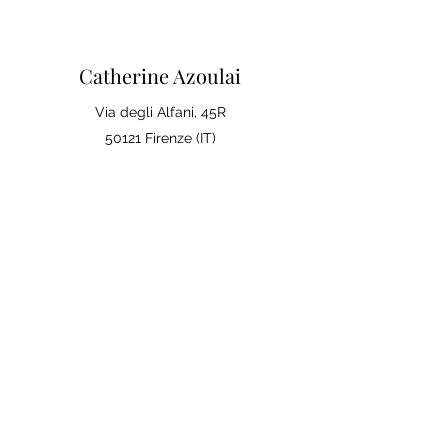
Catherine Azoulai
Via degli Alfani, 45R
50121 Firenze (IT)
Partita IVA:
07290150486
0039 347 23 02 113
Note legali e condizioni generali di
vendita
Politica sulla Privac
y
La tua opinione conta
Lascia una recensione su Google