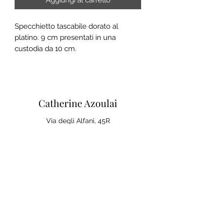
Aggiungi al carrello
Specchietto tascabile dorato al
platino. 9 cm presentati in una
custodia da 10 cm.
Catherine Azoulai
Via degli Alfani, 45R
50121 Firenze (IT)
Partita IVA:
07290150486
0039 347 23 02 113
Note legali e condizioni generali di
vendita
Politica sulla Privac
y