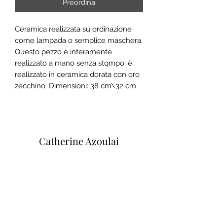
Preordina
Ceramica realizzata su ordinazione
come lampada o semplice maschera.
Questo pezzo è interamente
realizzato a mano senza stqmpo: è
realizzato in ceramica dorata con oro
zecchino. Dimensioni: 38 cm\32 cm
Catherine Azoulai
Via degli Alfani, 45R
50121 Firenze (IT)
Partita IVA:
07290150486
0039 347 23 02 113
Note legali e condizioni generali di