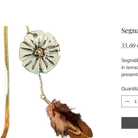
Segna
35,00 
Segnalib
in terra
present
Quantit