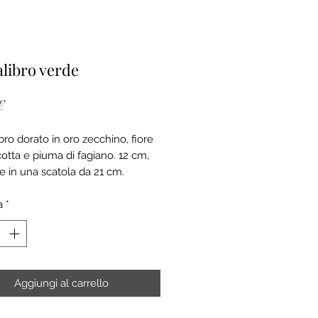
libro verde
Prezzo
€
ro dorato in oro zecchino, fiore
cotta e piuma di fagiano. 12 cm,
e in una scatola da 21 cm.
à
*
Aggiungi al carrello