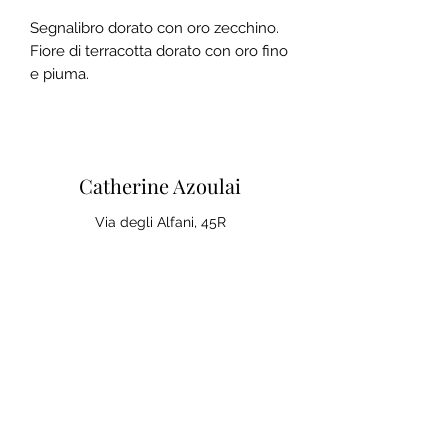
Segnalibro dorato con oro zecchino.
Fiore di terracotta dorato con oro fino
e piuma.
Catherine Azoulai
Via degli Alfani, 45R
50121 Firenze (IT)
Partita IVA:
07290150486
0039 347 23 02 113
Note legali e condizioni generali di
vendita
Politica sulla Privac
y