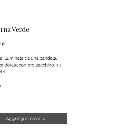
erna Verde
Prezzo
 €
a illuminata da una candela.
a dorata con oro zecchino. 44
tri
à
*
Aggiungi al carrello