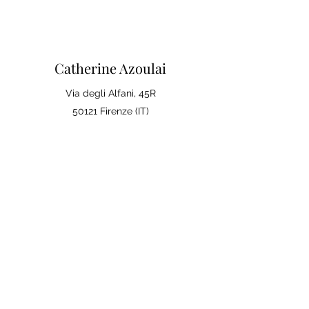
Catherine Azoulai
Via degli Alfani, 45R
50121 Firenze (IT)
Partita IVA:
07290150486
0039 347 23 02 113
Note legali e condizioni generali di
vendita
Politica sulla Privac
y
La tua opinione conta