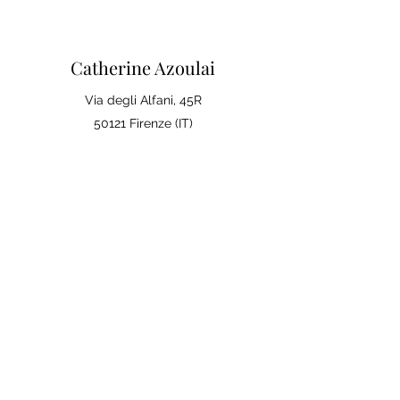
Catherine Azoulai
Via degli Alfani, 45R
50121 Firenze (IT)
Partita IVA:
07290150486
0039 347 23 02 113
Note legali e condizioni generali di
vendita
Politica sulla Privac
y
La tua opinione conta
Lascia una recensione su Google