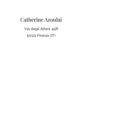
Catherine Azoulai
Via degli Alfani, 45R
50121 Firenze (IT)
Partita IVA:
07290150486
0039 347 23 02 113
Note legali e condizioni generali di
vendita
Politica sulla Privac
y
La tua opinione conta
Lascia una recensione su Google