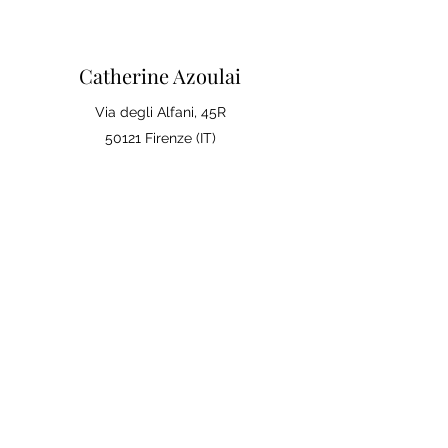
Catherine Azoulai
Via degli Alfani, 45R
50121 Firenze (IT)
Partita IVA:
07290150486
0039 347 23 02 113
Note legali e condizioni generali di
vendita
Politica sulla Privac
y
La tua opinione conta
Lascia una recensione su Google