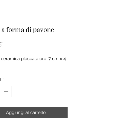
a a forma di pavone
Prezzo
€
n ceramica placcata oro, 7 cm x 4
à
*
Aggiungi al carrello