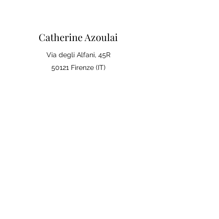
Catherine Azoulai
Via degli Alfani, 45R
50121 Firenze (IT)
Partita IVA:
07290150486
0039 347 23 02 113
Note legali e condizioni generali di
vendita
Politica sulla Privac
y
La tua opinione conta
Lascia una recensione su Google