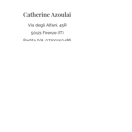
Catherine Azoulai
Via degli Alfani, 45R
50121 Firenze (IT)
Partita IVA:
07290150486
0039 347 23 02 113
Note legali e condizioni generali di
vendita
Politica sulla Privac
y
La tua opinione conta
Lascia una recensione su Google