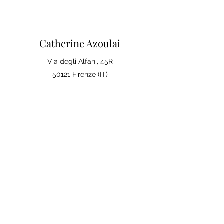
Catherine Azoulai
Via degli Alfani, 45R
50121 Firenze (IT)
Partita IVA:
07290150486
0039 347 23 02 113
Note legali e condizioni generali di
vendita
Politica sulla Privac
y
La tua opinione conta
Lascia una recensione su Google