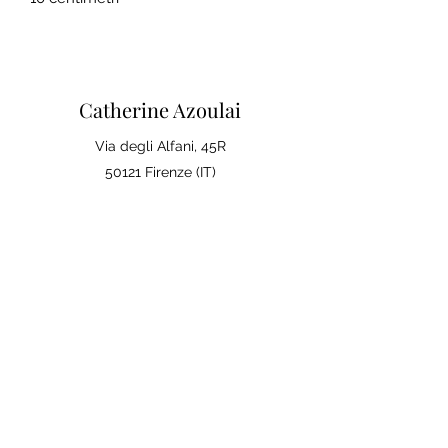
Catherine Azoulai
Via degli Alfani, 45R
50121 Firenze (IT)
Partita IVA:
07290150486
0039 347 23 02 113
Note legali e condizioni generali di
vendita
Politica sulla Privac
y
La tua opinione conta