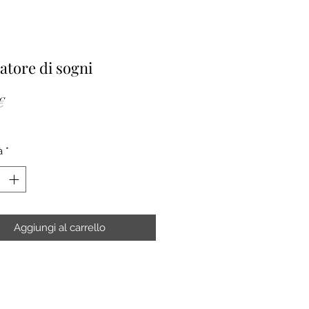
atore di sogni
Prezzo
€
à
*
Aggiungi al carrello