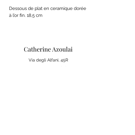
Dessous de plat en ceramique dorée
à l’or fin. 18,5 cm
Catherine Azoulai
Via degli Alfani, 45R
50121 FIRENZE (IT)
IVA:
07290150486
0039 347 23 02 113
Mentions legales et conditions
generales de ventes
Politique de confidentialité
Votre avis compte