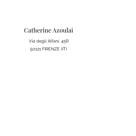
Catherine Azoulai
Via degli Alfani, 45R
50121 FIRENZE (IT)
IVA:
07290150486
0039 347 23 02 113
Mentions legales et conditions
generales de ventes
Politique de confidentialité
Votre avis compte