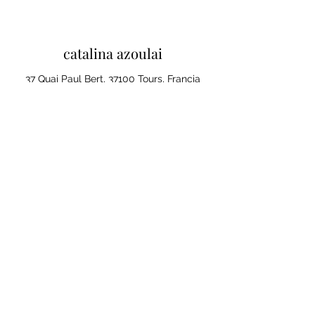
catalina azoulai
37 Quai Paul Bert, 37100 Tours, Francia
Mentions legales et conditions
generales de ventes
Politique de confidentialité
Tu opinión importa
Cliquez ici pour laisser un avis