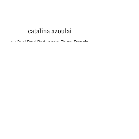
catalina azoulai
37 Quai Paul Bert, 37100 Tours, Francia
Mentions legales et conditions
generales de ventes
Politique de confidentialité
Tu opinión importa
Cliquez ici pour laisser un avis