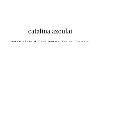
catalina azoulai
37 Quai Paul Bert, 37100 Tours, Francia
Mentions legales et conditions
generales de ventes
Politique de confidentialité
Tu opinión importa
Cliquez ici pour laisser un avis