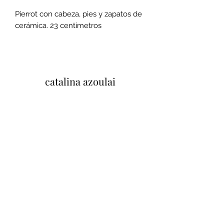
Pierrot con cabeza, pies y zapatos de
cerámica. 23 centímetros
catalina azoulai
37 Quai Paul Bert, 37100 Tours, Francia
Mentions legales et conditions
generales de ventes
Politique de confidentialité
Tu opinión importa
Cliquez ici pour laisser un avis