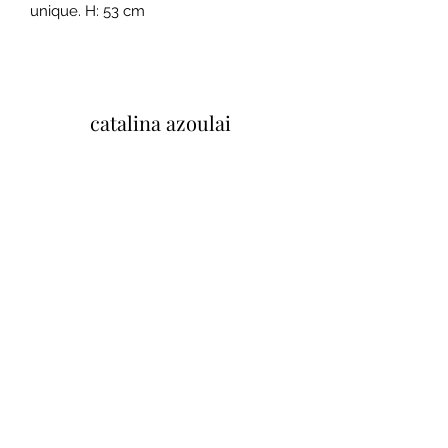
unique. H: 53 cm
catalina azoulai
37 Quai Paul Bert, 37100 Tours, Francia
Mentions legales et conditions
generales de ventes
Politique de confidentialité
Tu opinión importa
Cliquez ici pour laisser un avis