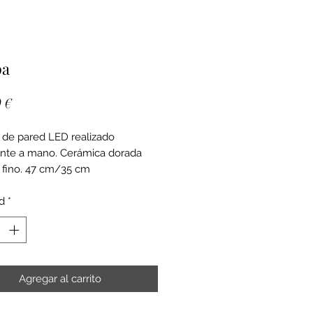
pa
Precio
 €
 de pared LED realizado
nte a mano. Cerámica dorada
 fino. 47 cm/35 cm
d
*
Agregar al carrito