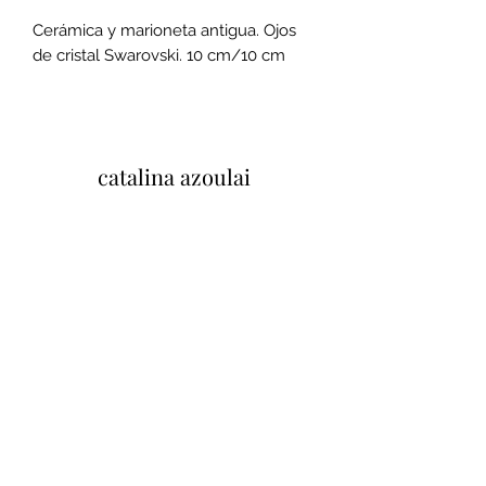
Cerámica y marioneta antigua. Ojos
de cristal Swarovski. 10 cm/10 cm
catalina azoulai
37 Quai Paul Bert, 37100 Tours, Francia
Mentions legales et conditions
generales de ventes
Politique de confidentialité
Tu opinión importa
Cliquez ici pour laisser un avis