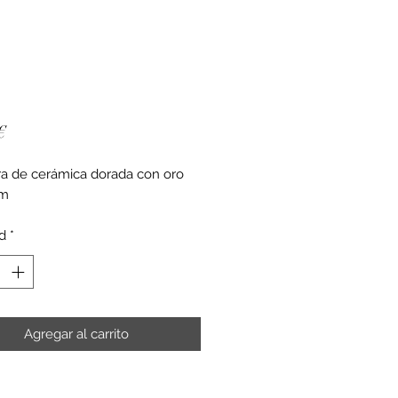
Precio
€
ra de cerámica dorada con oro
cm
d
*
Agregar al carrito