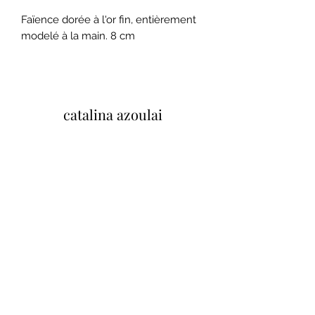
Faïence dorée à l'or fin, entièrement
modelé à la main. 8 cm
catalina azoulai
37 Quai Paul Bert, 37100 Tours, Francia
Mentions legales et conditions
generales de ventes
Politique de confidentialité
Tu opinión importa
Cliquez ici pour laisser un avis