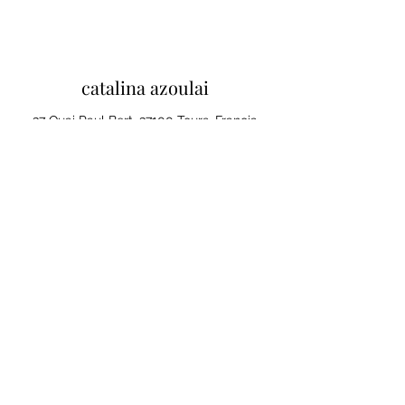
catalina azoulai
37 Quai Paul Bert, 37100 Tours, Francia
Mentions legales et conditions
generales de ventes
Politique de confidentialité
Tu opinión importa
Cliquez ici pour laisser un avis