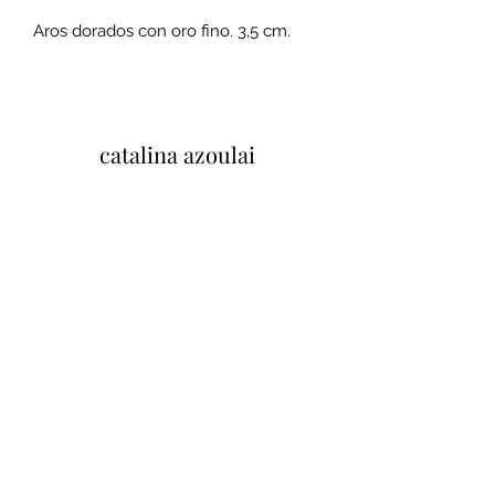
Aros dorados con oro fino. 3,5 cm.
catalina azoulai
37 Quai Paul Bert, 37100 Tours, Francia
Mentions legales et conditions
generales de ventes
Politique de confidentialité
Tu opinión importa
Cliquez ici pour laisser un avis