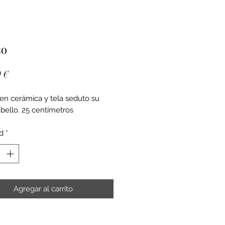
so
Precio
 €
en cerámica y tela seduto su
bello. 25 centímetros
d
*
Agregar al carrito