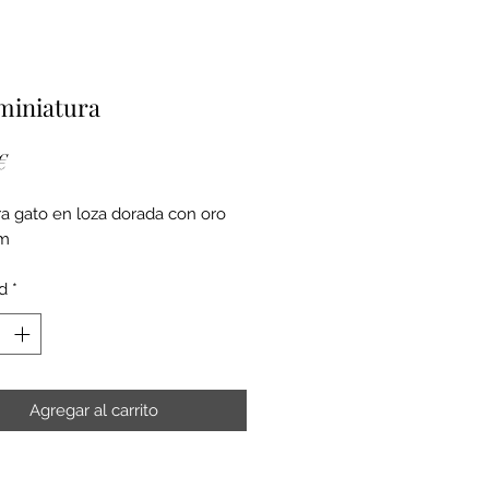
miniatura
Precio
€
ra gato en loza dorada con oro
cm
d
*
Agregar al carrito