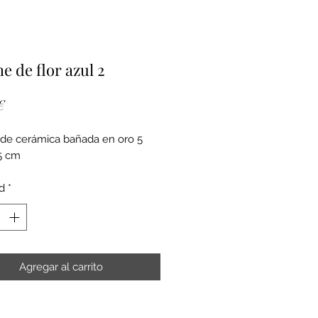
e de flor azul 2
Precio
€
de cerámica bañada en oro 5
5 cm
d
*
Agregar al carrito