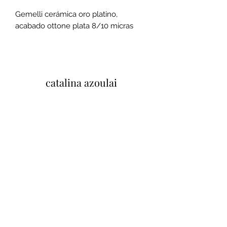
Gemelli cerámica oro platino,
acabado ottone plata 8/10 micras
catalina azoulai
37 Quai Paul Bert, 37100 Tours, Francia
Mentions legales et conditions
generales de ventes
Politique de confidentialité
Tu opinión importa
Cliquez ici pour laisser un avis