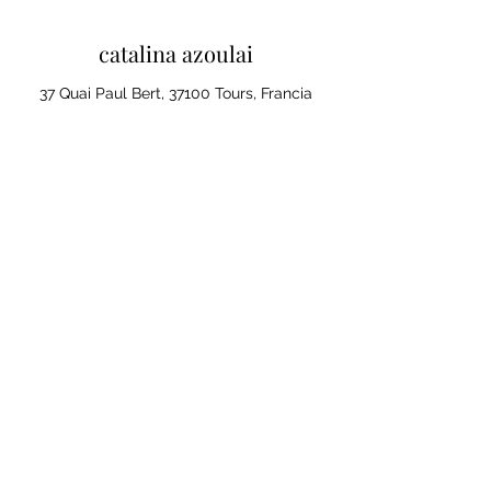
catalina azoulai
37 Quai Paul Bert, 37100 Tours, Francia
Mentions legales et conditions
generales de ventes
Politique de confidentialité
Tu opinión importa
Cliquez ici pour laisser un avis