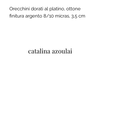
Orecchini dorati al platino, ottone
finitura argento 8/10 micras, 3,5 cm
catalina azoulai
37 Quai Paul Bert, 37100 Tours, Francia
Mentions legales et conditions
generales de ventes
Politique de confidentialité
Tu opinión importa
Cliquez ici pour laisser un avis